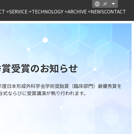
CT
SERVICE
TECHNOLOGY
ARCHIVE
NEWS
CONTACT
秀賞受賞のお知らせ
年度日本形成外科学会学術奨励賞（臨床部門）最優秀賞を
、授与式ならびに受賞講演が執り行われます。