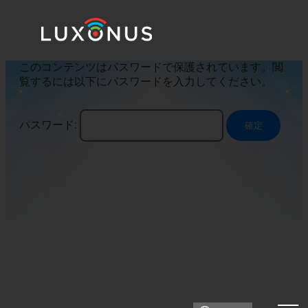
このコンテンツはパスワードで保護されています。閲
覧するには以下にパスワードを入力してください。
パスワード: