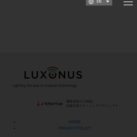
Lighting the way in medical technology
HOME
PRIVACY POLICY